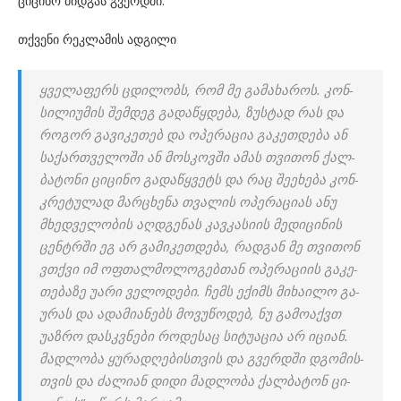
ცი­ცი­ნო მიდ­გას გვერ­დში.
თქვენი რეკლამის ადგილი
ყვე­ლა­ფერს ცდი­ლობს, რომ მე გა­მა­ხა­როს. კონ­
სი­ლი­უ­მის შემ­დეგ გა­და­წყდე­ბა, ზუს­ტად რას და
რო­გორ გა­ვი­კე­თებ და ოპე­რა­ცია გა­კეთ­დე­ბა ან
სა­ქარ­თვე­ლო­ში ან მოს­კოვ­ში ამას თვი­თონ ქალ­
ბა­ტო­ნი ცი­ცი­ნო გა­და­წყვეტს და რაც შე­ე­ხე­ბა კონ­
კრე­ტუ­ლად მარ­ცხე­ნა თვა­ლის ოპე­რა­ცი­ას ანუ
მხედ­ვე­ლო­ბის აღ­დგე­ნას კავ­კა­სი­ის მე­დი­ცი­ნის
ცენ­ტრში ეგ არ გა­მი­კეთ­დე­ბა, რად­გან მე თვი­თონ
ვთქვი იმ ოფ­თალ­მო­ლო­გებ­თან ოპე­რა­ცი­ის გა­კე­
თე­ბა­ზე უარი ვე­ლო­დე­ბი. ჩემს ექიმს მი­ხა­ი­ლო გა­
უ­რას და ადა­მი­ა­ნებს მო­ვუ­წო­დებ, ნუ გა­მო­აქვთ
უაზ­რო დას­კვნე­ბი რო­დე­საც სი­ტუ­ა­ცია არ იცი­ან.
მად­ლო­ბა ყუ­რა­დღე­ბის­თვის და გვერ­დში დგო­მის­
თვის და ძა­ლი­ან დიდი მად­ლო­ბა ქალ­ბა­ტონ ცი­