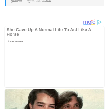
ცი­ნოს” – წერს მა­რი­ა­მი.