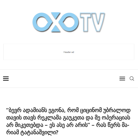
“ბევრ ადა­მი­ანს ეგო­ნა, რომ ცი­ცი­ნომ უბ­რა­ლოდ
თა­ვის თავს რეკ­ლა­მა გაუკეთა და მე ოპე­რა­ცი­ას
არ მი­კე­თებ­და – ეს ასე არ არის” – რას წერს მა­
რი­ამ ტა­ტა­ნაშ­ვი­ლი?