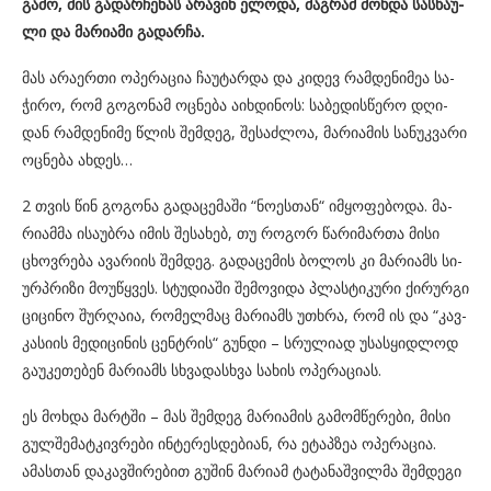
გამო, მის გა­დარ­ჩე­ნას არა­ვინ ელო­და, მაგ­რამ მოხ­და სას­წა­უ­
ლი და მა­რი­ა­მი გა­დარ­ჩა.
მას არა­ერ­თი ოპე­რა­ცია ჩა­უ­ტარ­და და კი­დევ რამ­დე­ნი­მეა სა­
ჭი­რო, რომ გო­გო­ნამ ოც­ნე­ბა აიხ­დი­ნოს: სა­ბე­დის­წე­რო დღი­
დან რამ­დე­ნი­მე წლის შემ­დეგ, შე­საძ­ლოა, მა­რი­ა­მის სა­ნუკ­ვა­რი
ოც­ნე­ბა ახ­დეს…
2 თვის წინ გო­გო­ნა გა­და­ცე­მა­ში “ნო­ეს­თან“ იმ­ყო­ფე­ბო­და. მა­
რი­ამ­მა ისა­უბ­რა იმის შე­სა­ხებ, თუ რო­გორ წა­რი­მარ­თა მისი
ცხოვ­რე­ბა ავა­რი­ის შემ­დეგ. გა­და­ცე­მის ბო­ლოს კი მა­რი­ამს სი­
ურპრი­ზი მო­უ­წყვეს. სტუ­დი­ა­ში შე­მო­ვი­და პლას­ტი­კუ­რი ქი­რურ­გი
ცი­ცი­ნო შურ­ღა­ია, რო­მელ­მაც მა­რი­ამს უთხრა, რომ ის და “კავ­
კა­სი­ის მე­დი­ცი­ნის ცენ­ტრის“ გუნ­დი – სრუ­ლი­ად უსას­ყიდ­ლოდ
გა­უ­კე­თე­ბენ მა­რი­ამს სხვა­დას­ხვა სა­ხის ოპე­რა­ცი­ას.
ეს მოხ­და მარ­ტში – მას შემ­დეგ მა­რი­ა­მის გა­მომ­წე­რე­ბი, მისი
გულ­შე­მატ­კივ­რე­ბი ინ­ტე­რეს­დე­ბი­ან, რა ეტაპ­ზეა ოპე­რა­ცია.
ამას­თან და­კავ­ში­რე­ბით გუ­შინ მა­რი­ამ ტა­ტა­ნაშ­ვილ­მა შემ­დე­გი