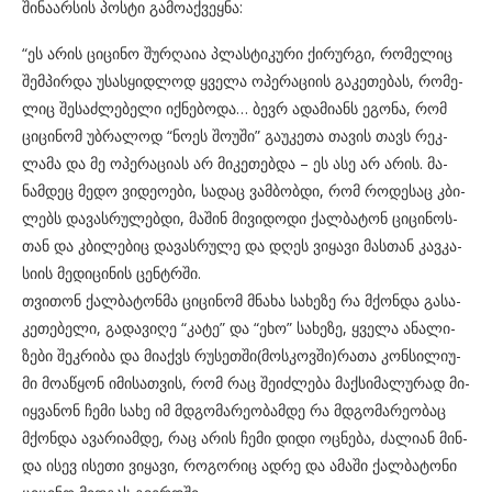
ში­ნა­არ­სის პოს­ტი გა­მო­აქ­ვეყ­ნა:
“ეს არის ცი­ცი­ნო შურ­ღა­ია პლას­ტი­კუ­რი ქი­რურ­გი, რო­მე­ლიც
შემ­პირ­და უსას­ყიდ­ლოდ ყვე­ლა ოპე­რა­ცი­ის გა­კე­თე­ბას, რო­მე­
ლიც შე­საძ­ლე­ბე­ლი იქ­ნე­ბო­და… ბევრ ადა­მი­ანს ეგო­ნა, რომ
ცი­ცი­ნომ უბ­რა­ლოდ “ნოეს შო­უ­ში” გა­უ­კე­თა თა­ვის თავს რეკ­
ლა­მა და მე ოპე­რა­ცი­ას არ მი­კე­თებ­და – ეს ასე არ არის. მა­
ნამ­დეც მედო ვი­დე­ო­ე­ბი, სა­დაც ვამ­ბობ­დი, რომ რო­დე­საც კბი­
ლებს და­ვას­რუ­ლებ­დი, მა­შინ მი­ვი­დო­დი ქალ­ბა­ტონ ცი­ცი­ნოს­
თან და კბი­ლე­ბიც და­ვას­რუ­ლე და დღეს ვი­ყა­ვი მას­თან კავ­კა­
სი­ის მე­დი­ცი­ნის ცენ­ტრში.
თვი­თონ ქალ­ბა­ტონ­მა ცი­ცი­ნომ მნა­ხა სა­ხე­ზე რა მქონ­და გა­სა­
კე­თე­ბე­ლი, გა­და­ვი­ღე “კატე” და “ეხო” სა­ხე­ზე, ყვე­ლა ანა­ლი­
ზე­ბი შეკ­რი­ბა და მი­აქვს რუ­სეთ­ში(მოს­კოვ­ში)რათა კონ­სი­ლი­უ­
მი მო­ა­წყონ იმი­სათ­ვის, რომ რაც შე­იძ­ლე­ბა მაქ­სი­მა­ლუ­რად მი­
იყ­ვა­ნონ ჩემი სახე იმ მდგო­მა­რე­ო­ბამ­დე რა მდგო­მა­რე­ო­ბაც
მქონ­და ავა­რი­ამ­დე, რაც არის ჩემი დიდი ოც­ნე­ბა, ძა­ლი­ან მინ­
და ისევ ისე­თი ვი­ყა­ვი, რო­გო­რიც ადრე და ამა­ში ქალ­ბა­ტო­ნი