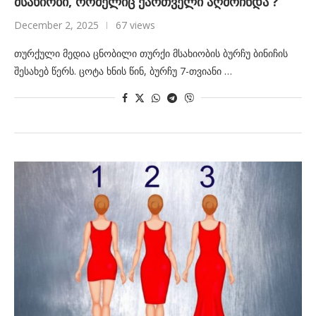
მსახიობი, რომელიც ქართველი აღმოჩნდა ?
December 2, 2025
67 views
თურ­ქუ­ლი მე­დია ცნო­ბი­ლი თურ­ქი მსა­ხი­ო­ბის ბურ­ჩუ ბი­ნი­ჩის
შე­სა­ხებ წერს. ცოტა ხნის წინ, ბურ­ჩუ 7-თვი­ა­ნი …