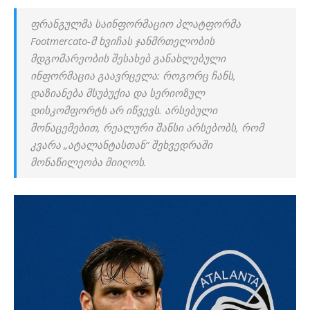
ფრანგულმა საინფორმაციო პლატფორმა
Footmercato-მ ხვიჩას ჯანმრთელობის
მდგომარეობის შესახებ განახლებული
ინფორმაცია გაავრცელა: როგორც ჩანს,
დაზიანება მსუბუქია და სერიოზულ
დისკომფორტს არ იწვევს. არსებული
მონაცემებით, რეალური შანსი არსებობს, რომ
კვარა „ატალანტასთან” შეხვედრაში
მონაწილეობა მიიღოს.