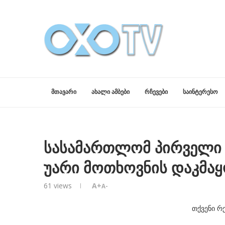
ᲛᲗᲐᲕᲐᲠᲘ
ᲐᲮᲐᲚᲘ ᲐᲛᲑᲔᲑᲘ
ᲠᲩᲔᲕᲔᲑᲘ
ᲡᲐᲘᲜᲢᲔᲠᲔᲡᲝ
სასამართლომ პირველი 
უარი მოთხოვნის დაკმა
61
views
A+
A-
თქვენი რ