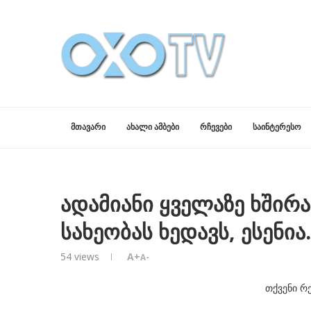
ᲛᲗᲐᲕᲐᲠᲘ
ᲐᲮᲐᲚᲘ ᲐᲛᲑᲔᲑᲘ
ᲠᲩᲔᲕᲔᲑᲘ
ᲡᲐᲘᲜᲢᲔᲠᲔᲡᲝ
ადამიანი ყველაზე ხშირ
სახეობას ხედავს, ესენი
54
views
A+
A-
თქვენი რ