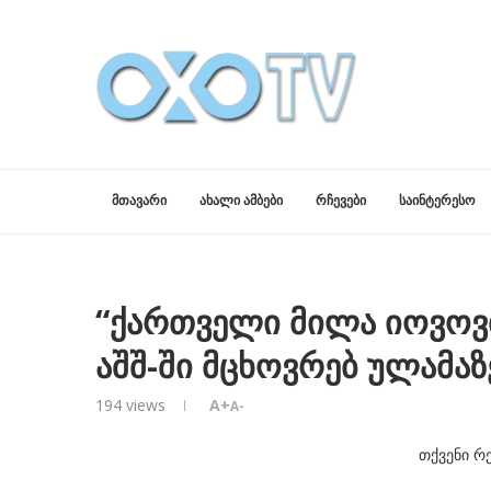
ᲛᲗᲐᲕᲐᲠᲘ
ᲐᲮᲐᲚᲘ ᲐᲛᲑᲔᲑᲘ
ᲠᲩᲔᲕᲔᲑᲘ
ᲡᲐᲘᲜᲢᲔᲠᲔᲡᲝ
“ქართველი მილა იოვოვი
აშშ-ში მცხოვრებ ულამა
194
views
A+
A-
თქვენი რ