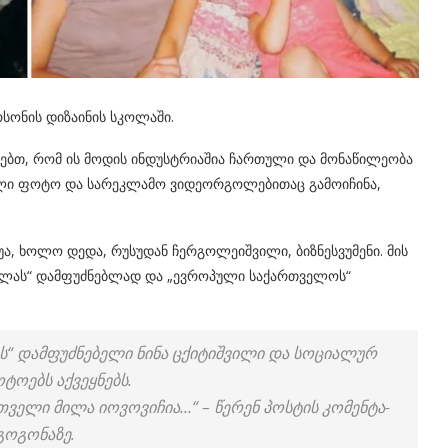
რსონის დიზაინის სკოლაში.
გებთ, რომ ის მოდის ინდუსტრიაშია ჩართული და მონაწილეობა
აცდელი ფოტო და სარეკლამო ვიდეორგოლებითაც გამოიჩინა,
ინუა, ხოლო დედა, რუსუდან ჩერგოლეიშვილი, ბიზნესვუმენი. მის
ულას“ დამფუძნებლად და „ევროპული საქართველოს“
ს“ დამ­ფუძ­ნე­ბე­ლი ნინა ცქი­ტიშ­ვი­ლი და სო­ცი­ა­ლურ
ტო­ებს აქ­ვეყ­ნებს.
რ­თვე­ლი მილა იო­ვო­ვი­ჩია…“ – წე­რენ პოს­ტის კო­მენ­ტა­
ო­გო­ნა­ზე.