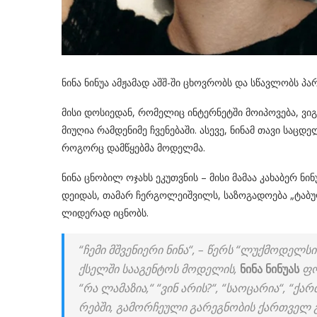
ნინა ნინუა ამჟამად აშშ-ში ცხოვრობს და სწავლობს პა
მისი დოსიედან, რომელიც ინტერნეტში მოიპოვება, ვი
მიუღია რამდენიმე ჩვენებაში. ასევე, ნინამ თავი ს
როგორც დამწყებმა მოდელმა.
ნინა ცნობილ ოჯახს ეკუთვნის – მისი მამაა კახაბერ ნ
დეიდას, თამარ ჩერგოლეიშვილს, საზოგადოება „ტაბ
ლიდერად იცნობს.
“ჩემი მშვე­ნი­ე­რი ნინა“, – წერს “ლუქ­მო­დელ­სი
ქსელ­ში სა­ა­გენ­ტოს მო­დე­ლის,
ნინა ნი­ნუ­ას
ფო­
“რა ლა­მა­ზია,“ “ვინ არის?“, “სა­ო­ცა­რია“, “ქა
რებ­ში, გა­მორ­ჩე­უ­ლი გა­რეგ­ნო­ბის ქარ­თველ გ