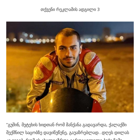
თქვენი რეკლამის ადგილი 3
“გუშინ, მეტეხის ხიდთან რომ მანქანა გადავარდა, ქალაქში
შექმნილ საცობზე დავიწუწუნე, გაუაზრებლად…დღეს დილას