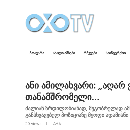
ᲛᲗᲐᲕᲐᲠᲘ
ᲐᲮᲐᲚᲘ ᲐᲛᲑᲔᲑᲘ
ᲠᲩᲔᲕᲔᲑᲘ
ᲡᲐᲘᲜᲢᲔᲠᲔᲡᲝ
ანი ამილახვარი: „აღარ 
თანამშრომელი…
ძალიან ზრდილობიანად, მეგობრულად ამიხ
განსხვავებულ პოზიციაზე მყოფი ადამიანი
20
views
A+
A-