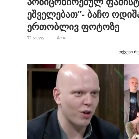
პოზიცონირებულ ფაშისტ
ეშველებათ“- ბაჩო ოდიშ
ერთობლივ ფოტოზე
71
views
A+
A-
თქვენი რ