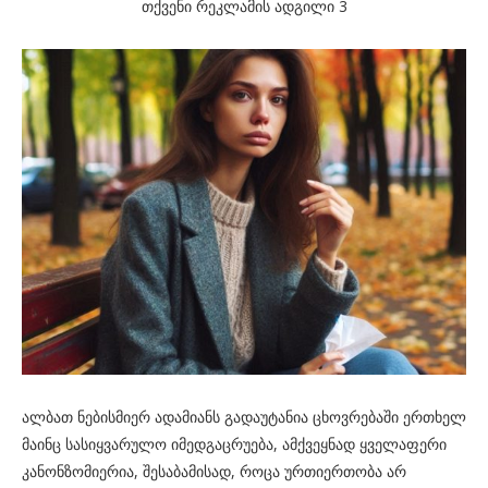
თქვენი რეკლამის ადგილი 3
ალბათ ნებისმიერ ადამიანს გადაუტანია ცხოვრებაში ერთხელ
მაინც სასიყვარულო იმედგაცრუება, ამქვეყნად ყველაფერი
კანონზომიერია, შესაბამისად, როცა ურთიერთობა არ