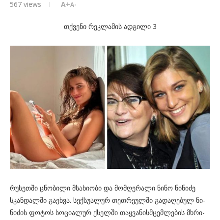
567
views
A+
A-
თქვენი რეკლამის ადგილი 3
რუ­სეთ­ში ცნო­ბი­ლი მსა­ხი­ო­ბი და მომ­ღე­რა­ლი ნინო ნი­ნი­ძე
სკან­დალ­ში გა­ეხ­ვა. სექ­სუ­ა­ლურ თეთ­რე­ულ­ში გა­და­ღე­ბულ ნი­
ნი­ძის ფო­ტოს სო­ცი­ა­ლურ ქსელ­ში თაყ­ვა­ნის­მცემ­ლე­ბის მხრი­