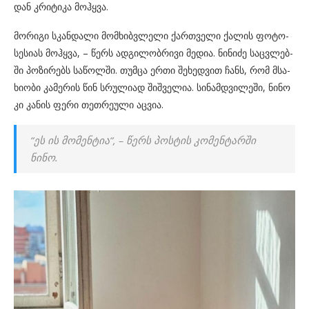
დან კრი­ტი­კა მოჰ­ყვა.
მო­რი­გი სკან­და­ლი მომ­ხიბ­ვლე­ლი ქარ­თვე­ლი ქა­ლის ფო­ტო­
სე­სი­ას მოჰ­ყვა, – წერს ად­გი­ლობ­რი­ვი მე­დია. ნი­ნი­ძე საც­ვლებ­
ში პო­ზი­რებს სა­წოლ­ში. თუმ­ცა ერთი შე­ხედ­ვით ჩანს, რომ მსა­
ხი­ო­ბი კა­მე­რის წინ სრუ­ლი­ად შიშ­ვე­ლია. სი­ნამ­დვი­ლე­ში, ნინო
კი კა­ნის ფერი თეთ­რე­უ­ლი აც­ვია.
“ეს ის მო­მენ­ტია“, – წერს პოს­ტის კო­მენ­ტარ­ში
ნინო.