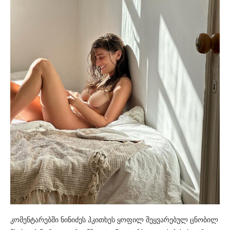
კო­მენ­ტა­რებ­ში ნი­ნი­ძეს ჰკი­თხეს ყო­ფილ შეყ­ვა­რე­ბულ ცნო­ბილ