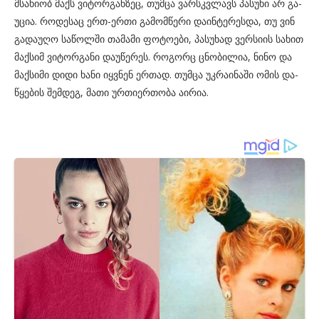
მსა­ხი­ობ მაქს ვი­ტორ­გან­ზეც, თუმ­ცა ვარ­სკვლავს პა­სუ­ხი არ გა­
უ­ცია. რო­დე­საც ერთ-ერთი გა­მომ­წე­რი და­ინ­ტე­რეს­და, თუ ვინ
გა­და­უ­ღო სა­წოლ­ში თა­მა­მი ფო­ტო­ე­ბი, პა­სუ­ხად ვერ­სი­ის სა­ხით
მაქ­სიმ ვი­ტორ­გა­ნი და­უ­წე­რეს. რო­გორც ცნო­ბი­ლია, ნინო და
მაქ­სი­მი დიდი ხანი იყ­ვნენ ერ­თად. თუმ­ცა უკ­რა­ი­ნა­ში ომის და­
წყე­ბის შემ­დეგ, მათი ურ­თი­ერ­თო­ბა აი­რია.