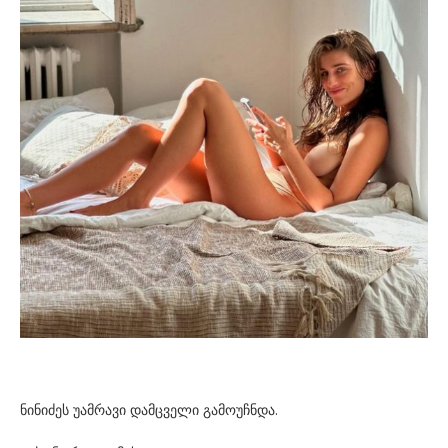
ნი­ნი­ძეს უამ­რა­ვი დამ­ცვე­ლი გა­მო­უჩ­ნდა.