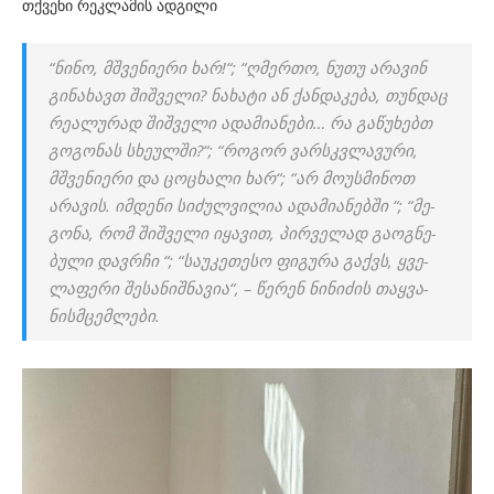
თქვენი რეკლამის ადგილი
“ნინო, მშვე­ნი­ე­რი ხარ!“; “ღმერ­თო, ნუთუ არა­ვინ
გი­ნა­ხავთ შიშ­ვე­ლი? ნა­ხა­ტი ან ქან­და­კე­ბა, თუნ­დაც
რე­ა­ლუ­რად შიშ­ვე­ლი ადა­მი­ა­ნე­ბი… რა გა­წუ­ხებთ
გო­გო­ნას სხე­ულ­ში?“; “რო­გორ ვარ­სკვლა­ვუ­რი,
მშვე­ნი­ე­რი და ცო­ცხა­ლი ხარ“; “არ მო­უს­მი­ნოთ
არა­ვის. იმ­დე­ნი სი­ძულ­ვი­ლია ადა­მი­ა­ნებ­ში “; “მე­
გო­ნა, რომ შიშ­ვე­ლი იყა­ვით, პირ­ვე­ლად გა­ოგ­ნე­
ბუ­ლი დავ­რჩი “; “სა­უ­კე­თე­სო ფი­გუ­რა გაქვს, ყვე­
ლა­ფე­რი შე­სა­ნიშ­ნა­ვია“, – წე­რენ ნი­ნი­ძის თაყ­ვა­
ნის­მცემ­ლე­ბი.