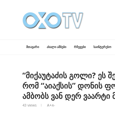
ᲛᲗᲐᲕᲐᲠᲘ
ᲐᲮᲐᲚᲘ ᲐᲛᲑᲔᲑᲘ
ᲠᲩᲔᲕᲔᲑᲘ
ᲡᲐᲘᲜᲢᲔᲠᲔᲡᲝ
“მიქაუტაძის გოლი? ეს შ
რომ “აიაქსის” დონის ფ
ამბობს ვან დერ ვაარტი მ
43
views
A+
A-