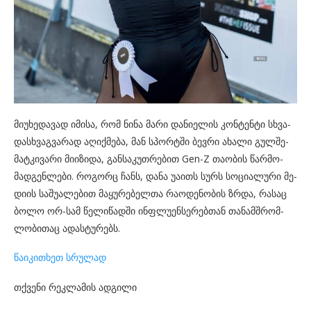
მი­უ­ხე­და­ვად იმი­სა, რომ ნინა მარი და­ნი­ე­ლის კონ­ტენ­ტი სხვა­
დას­ხვაგ­ვა­რად აღიქ­მე­ბა, მან სპორ­ტში ბევ­რი ახა­ლი გულ­შე­
მატ­კი­ვა­რი მი­ი­ზი­და, გან­სა­კუთ­რე­ბით Gen-Z თა­ო­ბის წარ­მო­
მად­გენ­ლე­ბი. რო­გორც ჩანს, დანა უა­ითს სურს სო­ცი­ა­ლუ­რი მე­
დი­ის სა­შუ­ა­ლე­ბით მა­ყუ­რე­ბელ­თა რა­ო­დე­ნო­ბის ზრდა, რა­საც
ბოლო ორ-სამ წე­ლი­წად­ში ინფლუ­ენ­სე­რებ­თან თა­ნამ­შრომ­
ლო­ბი­თაც ადას­ტუ­რებს.
წაიკითხეთ სრულად
თქვენი რეკლამის ადგილი