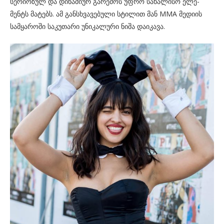
სე­რი­ო­ზულ და დი­ნა­მი­ურ გა­რე­მოს უფრო სა­ხა­ლი­სო ელე­
მენტს მა­ტებს. ამ გან­სხვა­ვე­ბუ­ლი სტი­ლით მან MMA მე­დი­ის
სამ­ყა­რო­ში სა­კუ­თა­რი უნი­კა­ლუ­რი ნიშა და­ი­კა­ვა.