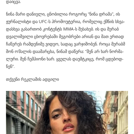
და­იც­ვა.
ნინა მარი და­ნი­ე­ლი, ცნო­ბი­ლია რო­გორც “ნინა დრა­მა”, ის
ჟურ­ნა­ლის­ტი და UFC-ს პრო­მო­უ­ტე­რია, რო­მე­ლიც ქმნის სხვა­
დას­ხვა გა­სარ­თობ კონ­ტენტს MMA-ს შე­სა­ხებ. ის და მე­რაბ
დვა­ლიშ­ვი­ლი ცხოვ­რე­ბა­ში მე­გობ­რე­ბი არი­ან და მათ ერ­თად
ჩა­წე­რეს რამ­დე­ნი­მე ვი­დეო, სა­დაც ვარ­ჯი­შო­ბენ. როცა მე­რაბმ
შონ ო’მა­ლის და­ა­მარ­ცხა, ნი­ნამ და­წე­რა: “შენ არ ხარ ნორ­მა­
ლუ­რი. შენ ჩემ­პი­ო­ნი ხარ. ყვე­ლას და­უმ­ტკი­ცე, რომ ცდე­ბოდ­
ნენ”.
თქვენი რეკლამის ადგილი