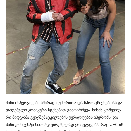
მისი ინ­ტერ­ვი­უ­ე­ბი ხში­რად იუ­მო­რი­თა და სპორ­ტსმე­ნებ­თან გა­
და­ღე­ბუ­ლი კო­მი­კუ­რი სცე­ნე­ბით გა­მო­ირ­ჩე­ვა. ნი­ნას კო­მე­დი­უ­
რი მიდ­გო­მა გულ­შე­მატ­კივ­რე­ბის ყუ­რა­დღე­ბას იპყრობს, და
მისი კონ­ტენ­ტი ხში­რად ვირუ­სუ­ლად ვრცელ­დე­ბა, რაც UFC-ის