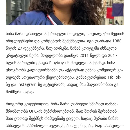
ნინა მარი და­ნი­ე­ლი ამე­რი­კე­ლი მო­დე­ლი, სო­ცი­ა­ლუ­რი მე­დი­ის
ინფლუ­ენ­სე­რი და კონ­ტენ­ტის შემ­ქმნე­ლია. იგი და­ი­ბა­და 1988
წლის 27 დე­კემ­ბერს, ნიუ-იორკში. ნი­ნამ კო­ლე­ჯში ის­წავ­ლა
კრე­ა­ტი­უ­ლი წერა. მო­დე­ლო­ბა და­ი­წყო 2011 წელს და 2017
წლის აპ­რილ­ში გახ­და Playboy-ის მო­დე­ლი. ამ­ჟა­მად, ნინა
ცხოვ­რობს კა­ლი­ფორ­ნი­ა­ში და აქ­ტი­უ­რად ქმნის კო­მე­დი­ურ ვი­
დე­ო­ებს სო­ცი­ა­ლუ­რი ქსე­ლე­ბის­თვის, გან­სა­კუთ­რე­ბით TikTok-
ზე და Instagram-ზე აქ­ტი­უ­რობს, სა­დაც მას მი­ლი­ო­ნო­ბით გა­
მომ­წე­რი ჰყავს.
რო­გორც გიყ­ვე­ბო­დით, ნინა მარი და­ნი­ე­ლი ხში­რად თა­ნამ­
შრომ­ლობს UFC-ის მებ­რძო­ლებ­თან, მათ შო­რის მე­რაბ­თან.
მათ ერ­თად შექ­მნეს რამ­დე­ნი­მე ვი­დეო, სა­დაც მე­რა­ბი ნი­ნას
ას­წავ­ლის საბ­რძო­ლო ხე­ლოვ­ნე­ბის ტექ­ნი­კებს, რაც სა­სა­ცი­ლო