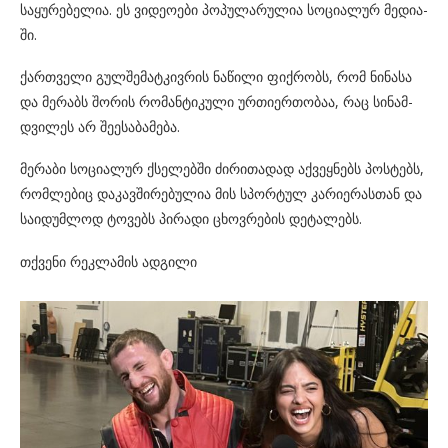
სა­ყუ­რე­ბე­ლია. ეს ვი­დე­ო­ე­ბი პო­პუ­ლა­რუ­ლია სო­ცი­ა­ლურ მე­დი­ა­
ში.
ქარ­თვე­ლი გულ­შე­მატ­კივ­რის ნა­წი­ლი ფიქ­რობს, რომ ნი­ნა­სა
და მე­რაბს შო­რის რო­მან­ტი­კუ­ლი ურ­თი­ერ­თო­ბაა, რაც სი­ნამ­
დვი­ლეს არ შე­ე­სა­ბა­მე­ბა.
მე­რა­ბი სო­ცი­ა­ლურ ქსე­ლებ­ში ძი­რი­თა­დად აქ­ვეყ­ნებს პოს­ტებს,
რომ­ლე­ბიც და­კავ­ში­რე­ბუ­ლია მის სპორ­ტულ კა­რი­ე­რას­თან და
სა­ი­დუმ­ლოდ ტო­ვებს პი­რა­დი ცხოვ­რე­ბის დე­ტა­ლებს.
თქვენი რეკლამის ადგილი