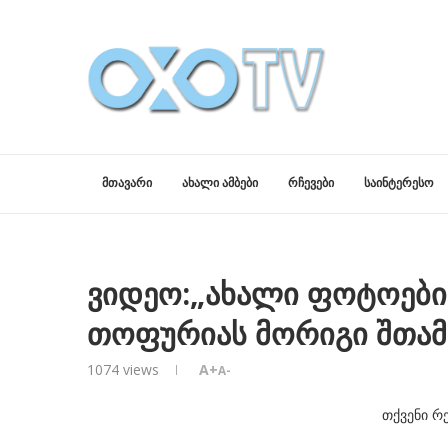
ᲛᲗᲐᲕᲐᲠᲘ
ᲐᲮᲐᲚᲘ ᲐᲛᲑᲔᲑᲘ
ᲠᲩᲔᲕᲔᲑᲘ
ᲡᲐᲘᲜᲢᲔᲠᲔᲡᲝ
ვიდეო:„ახალი ფოტოები მ
თოფურიას მორიგი შთამ
1074
views
A+
A-
თქვენი რ