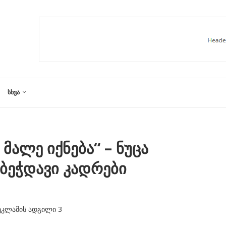
ᲡᲮᲕᲐ
ალე იქნება“ – ნუცა
ბეჭდავი კადრები
ეკლამის ადგილი 3