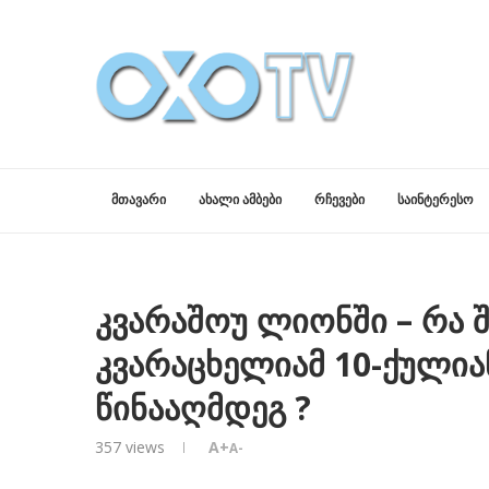
ᲛᲗᲐᲕᲐᲠᲘ
ᲐᲮᲐᲚᲘ ᲐᲛᲑᲔᲑᲘ
ᲠᲩᲔᲕᲔᲑᲘ
ᲡᲐᲘᲜᲢᲔᲠᲔᲡᲝ
კვარაშოუ ლიონში – რა 
კვარაცხელიამ 10-ქულია
წინააღმდეგ ?
357
views
A+
A-