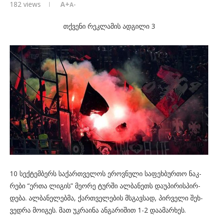
182
views
A+
A-
თქვენი რეკლამის ადგილი 3
10 სექ­ტემ­ბერს სა­ქარ­თვე­ლოს ეროვ­ნუ­ლი სა­ფეხ­ბურ­თო ნაკ­
რე­ბი “ერთა ლი­გის” მე­ო­რე ტურ­ში ალ­ბა­ნეთს და­უ­პი­რის­პირ­
დე­ბა. ალ­ბა­ნე­ლებ­მა, ქარ­თვე­ლე­ბის მსგავ­სად, პირ­ვე­ლი შეხ­
ვედ­რა მო­ი­გეს. მათ უკ­რა­ი­ნა ან­გა­რი­შით 1-2 და­ა­მარ­ხეს.