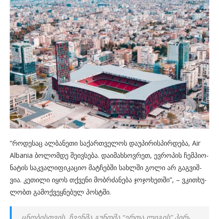
“რო­დე­საც ალ­ბა­ნე­თი სა­ქარ­თვე­ლოს და­უ­პი­რის­პირ­დე­ბა, Air
Albania ბო­ლომ­დე შე­ივ­სე­ბა. და­ი­მახ­სოვ­რეთ, ევ­რო­პის ჩემ­პი­ო­
ნა­ტის საკ­ვა­ლი­ფი­კა­ციო მატ­ჩებ­ში სახ­ლში გოლი არ გაგ­ვიშ­
ვია. კე­თი­ლი იყოს თქვე­ნი მობ­რძა­ნე­ბა ჯო­ჯო­ხეთ­ში”, – ვკი­თხუ­
ლობთ გა­მოქ­ვეყ­ნე­ბულ პოს­ტში.
ცნო­ბის­თვის, ჩვენ­მა გუნ­დმა “ერთა ლი­გის” პირ­