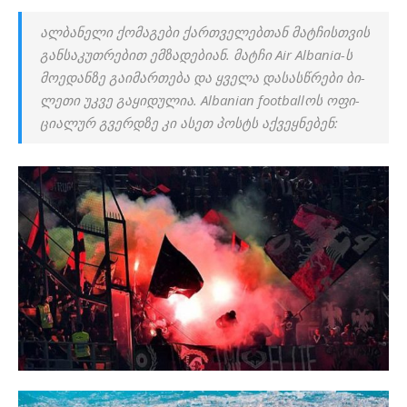
ალ­ბა­ნე­ლი ქო­მა­გე­ბი ქარ­თვე­ლებ­თან მატ­ჩის­თვის
გან­სა­კუთ­რე­ბით ემ­ზა­დე­ბი­ან. მატ­ჩი Air Albania-ს
მო­ე­დან­ზე გა­ი­მარ­თე­ბა და ყვე­ლა და­სას­წრე­ბი ბი­
ლე­თი უკვე გა­ყი­დუ­ლია. Albanian footballოს ოფი­
ცი­ა­ლურ გვერ­დზე კი ასეთ პოსტს აქ­ვეყ­ნე­ბენ: