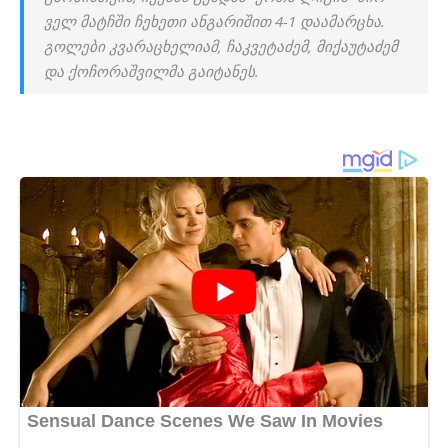
ველ მატჩში ჩე­ხე­თი ან­გა­რი­შით 4-1 და­ა­მარ­ცხა.
გო­ლე­ბი კვა­რა­ცხე­ლი­ამ, ჩაკ­ვე­ტა­ძემ, მი­ქა­უ­ტა­ძემ
და ქო­ჩო­რაშ­ვილ­მა გა­ი­ტა­ნეს.